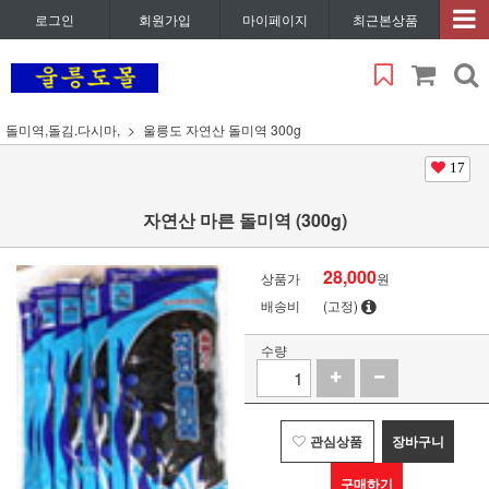
로그인
회원가입
마이페이지
최근본상품
돌미역,돌김.다시마,
울릉도 자연산 돌미역 300g
17
자연산 마른 돌미역 (300g)
28,000
상품가
원
배송비
(고정)
수량
관심상품
장바구니
구매하기