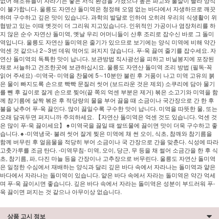
없어 해조류들이 자라기는 좋은 서식 환경을 가졌으나 높은 파고와 물살이 빨라 양식
이 불가합니다. 울릉도 자연산 돌미역은 청정해 오염 없는 바다에서 자생하므로 깨끗
하며 구수하고 깊은 맛이 있습니다. 과학의 발달로 인하여 오히려 우리의 식생활이 위
협받고 있는 이때 옛것이 더 그리워 지고있습니다. 인위적인 가공이나 염장처리를 하
지 않은 순수 자연산 돌미역, 옛날 우리 어머니들이 산후 조리로 잡수신 바로 그 돌미
역입니다. 울릉도 자연산 돌미역은 줄기가 있으므로 보기에는 양식 미역에 비해 약간
억센 것 같으나 2∼3번 데워 먹어도 퍼지지 않습니다. 푸-욱 끓여 줄기를 잡수세요. 자
연산 돌미역의 독특한 맛이 납니다. 보관방법 직사광선을 피하고 비닐봉지에 포장된
채로 서늘하고 건조한곳에 보관하십시요. 울릉도 자연산 돌미역 조리 방법 (필독-꼭
읽어 주세요) -미역국- 미역을 찬물에 5∼10분만 불린 후 거품이 나고 미역 고유의 붉
은 물이 빠지도록 손으로 빡빡 문질러 씻어 (보드라운 것은 제외) 소쿠리에 담아 물기
를 뺀 후 길이로 잘게 손으로 찢어(끝 쪽의 억센 부분은 제거) 볶은 소고기와 미역을 함
께 참기름에 살짝 볶은 후 적당량의 물을 부어 끓을 때 소금이나 국간장으로 간 한 후
불을 낮추어 푸-욱 끓인다. 많이 끓일수록 구수한 맛이 납니다. 미역을 따뜻한 물, 또는
오래 담궈두면 퍼지니까 주의하세요. 【자연산 돌미역은 억센 것도 있습니다. 억센 것
은 많이 푸-욱 끓이세요】 ♠ 미역국을 끓일 때 쌀뜨물에 끓이면 맛이 더욱 구수하고 좋
습니다. ♠ -미역냉국- 불려 씻어 잘게 찢은 미역에 채 썬 오이, 식초, 참깨와 참기름을
함께 버무린 후 얼음물을 적당히 부어 소금이나 국 간장으로 간을 맞춘다. 식성에 따라
고춧가루를 조금 탄다. -미역무침- 미역, 오이, 당근, 무 등을 채 썰어 소금간을 한 후 식
초, 참기름, 파, 다진 마늘 등을 간장이나 고추장으로 버무린다. 울릉도 자연산 돌미역
은 일정한 수심에서 재배하는 양식과 달리 깊은 바다 속에서 자라나는 돌미역과 얕은
바다에서 자라나는 돌미역이 있습니다. 얕은 바다 속에서 자라는 돌미역은 약간 억세
며 푸-욱 끓이시면 좋습니다. 깊은 바다 속에서 자라는 돌미역은 성분이 부드러워 푸-
욱 끓이면 퍼지는 것 같으나 아무이상 없습니다.
상품 고시 정보