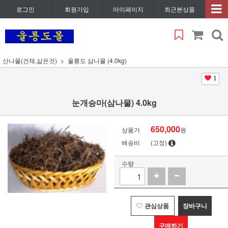
로그인
회원가입
마이페이지
최근본상품
산나물(건채,삶은것)
울릉도 삼나물 (4.0kg)
1
눈개승마(삼나물) 4.0kg
650,000
상품가
원
배송비
(고정)
수량
관심상품
장바구니
구매하기