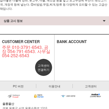
삶아놓은 나물에 양파, 풋고추, 마늘, 깨소금 등을 넣고 초고추장에 무친다. ④소고기
국, 개장국 등에 넣는다. ⑤비빔밥,무침,찌개,탕류 등 다양하게 요리할 수 있는 고급산
채입니다.
상품 고시 정보
CUSTOMER CENTER
BANK ACCOUNT
주문 010-3791-6543. 공
장 054-791-6543. 사무실
054-252-6543
고객센터
연결하기
PC 버전
이용안내
고객센터
울릉물산
경북 울릉군 서면 울릉순환로 1310