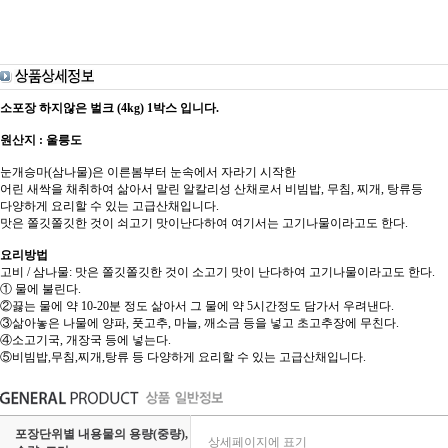
소포장 하지않은 벌크 (4kg) 1박스 입니다.
원산지 : 울릉도
눈개승마(삼나물)은 이른봄부터 눈속에서 자라기 시작한
어린 새싹을 채취하여 삶아서 말린 알칼리성 산채로서 비빔밥, 무침, 찌개, 탕류등
다양하게 요리할 수 있는 고급산채입니다.
맛은 쫄깃쫄깃한 것이 쇠고기 맛이난다하여 여기서는 고기나물이라고도 한다.
요리방법
고비 / 삼나물: 맛은 쫄깃쫄깃한 것이 소고기 맛이 난다하여 고기나물이라고도 한다.
① 물에 불린다.
②끓는 물에 약 10-20분 정도 삶아서 그 물에 약 5시간정도 담가서 우려낸다.
③삶아놓은 나물에 양파, 풋고추, 마늘, 깨소금 등을 넣고 초고추장에 무친다.
④소고기국, 개장국 등에 넣는다.
⑤비빔밥,무침,찌개,탕류 등 다양하게 요리할 수 있는 고급산채입니다.
포장단위별 내용물의 용량(중량),
상세페이지에 표기