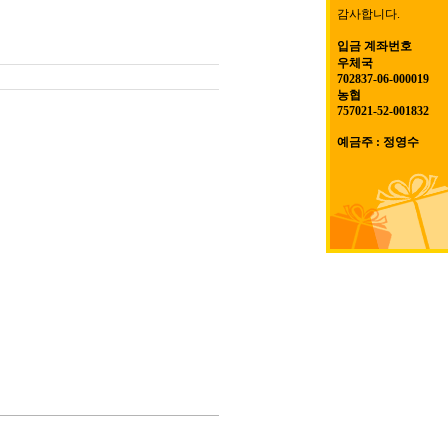
감사합니다.
입금 계좌번호
우체국
702837-06-000019
농협
757021-52-001832
예금주 : 정영수