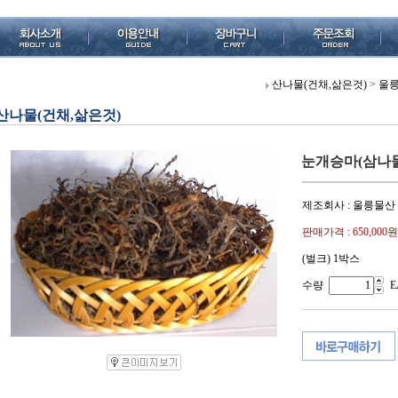
산나물(건채,삶은것)
>
울릉
산나물(건채,삶은것)
눈개승마(삼나물) 
제조회사 : 울릉물산
판매가격 :
650,000원
(벌크) 1박스
수량
E