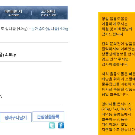
항상 울릉도몰을
이용하여 주시는
도 삼나물 (4.0kg)
>
눈개승마(삼나물) 4.0kg
회원 및 비회원님께
감사드립니다.
전화 문의전에 상품
클릭하시여 아래있는
상품상세정보를 먼저
4.0kg
읽고 연락 주시면
감사하겠습니다.
저희 울릉도몰은 빠
배송을 위하여 포항
물류창고를 마련하여
16시전 주문된 상품
당일 발송합니다.
A
명이나물 큰사이즈
(20kg,15kg,10kg)와
더덕등 울릉도에서
발송하는 상품은
기상악화시 몇일
지연될수도 있습니다