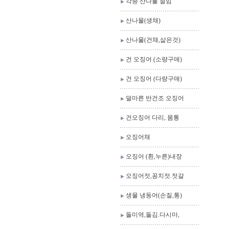
각종 산나물 절임
산나물(생채)
산나물(건채,삶은것)
건 오징어 (소량구매)
건 오징어 (다량구매)
덜마른 반건조 오징어
건오징어 다리, 몸통
오징어채
오징어 (흰,누른)내장
오징어젓,꽁치젓.젓갈
생물 냉동어(손질,통)
돌미역,돌김.다시마,