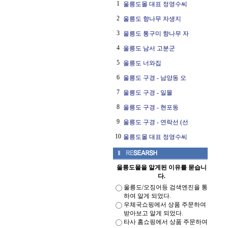
1
울릉도몰 대표 정영수씨
2
울릉도 향나무 자생지
3
울릉도 통구미 향나무 자
4
울릉도 남서 고분군
5
울릉도 너와집
6
울릉도 구경 - 남양동 오
7
울릉도 구경 - 일몰
8
울릉도 구경 - 현포동
9
울릉도 구경 - 연락선 (선
10
울릉도몰 대표 정영수씨
울릉도몰을 알게된 이유를 묻습니
다.
울릉도/오징어등 검색엔진을 통
하여 알게 되었다.
우체국쇼핑에서 상품 주문하여
받아보고 알게 되었다.
타사 홈쇼핑에서 상품 주문하여