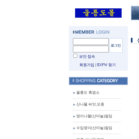
보안 접속
회원가입
|
ID/PW 찾기
울릉도 흑염소
산나물 씨앗,모종
명이나물(산마늘)절임
수입명이(산마늘)절임