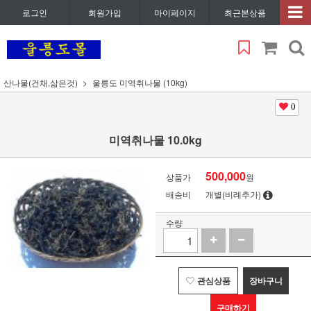
로그인
회원가입
마이페이지
최근본상품
산나물(건채,삶은것)
울릉도 미역취나물 (10kg)
0
미역취나물 10.0kg
500,000
상품가
원
배송비
개별(비례추가)
수량
관심상품
장바구니
구매하기