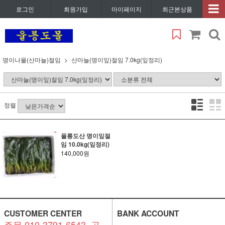
로그인
회원가입
마이페이지
최근본상품
명이나물(산마늘)절임
산마늘(명이잎)절임 7.0kg(잎정리)
정렬
울릉도산 명이잎절
임 10.0kg(잎정리)
140,000원
CUSTOMER CENTER
BANK ACCOUNT
주문 010-3791-6543. 공